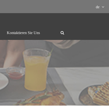
de
Kontaktieren Sie Uns

schine
Grill und Hotpot
Wasserkocher