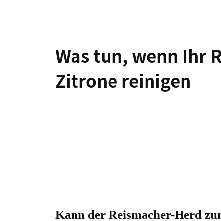
Haartrockner
Friseur prod
Was tun, wenn Ihr R
Reinigung
Zitrone reinigen
Staub milbe
Staubsauger
Staubsauger
Wohngeräte
Lüfter
Kleider damp
Kann der Reismacher-Herd zu