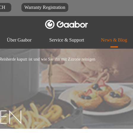
CH
Warranty Registration
Über Gaabor
Service & Support
News & Blog
eisherde kaputt ist und wie Sie ihn mit Zitrone reinigen
Dokument herunter laden
Blog
FAQ
Reiskocher
Elektrischer Topf
Küchenma
TEN