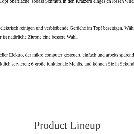
e Topf oberfläche, sodass Schmutz in den Kratzern einges ch lossen w
lektrisch reinigen und verbleibende Gerüche im Topf beseitigen. Währ
st natürliche Zitrone eine bessere Wahl.
r Elektro, der mikro computer gesteuert, einfach und arbeits sparend i
ünktlich servieren; 6 große funktionale Menüs, und können Sie in Sek
Product Lineup