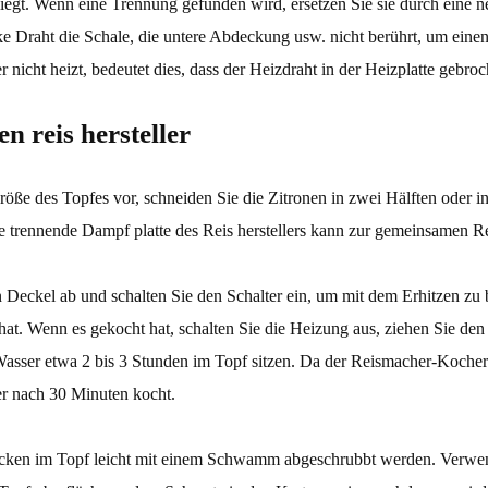
gt. Wenn eine Trennung gefunden wird, ersetzen Sie sie durch eine neu
ke Draht die Schale, die untere Abdeckung usw. nicht berührt, um eine
, aber nicht heizt, bedeutet dies, dass der Heizdraht in der Heizplatte geb
n reis hersteller
öße des Topfes vor, schneiden Sie die Zitronen in zwei Hälften oder in 
 trennende Dampf platte des Reis herstellers kann zur gemeinsamen R
n Deckel ab und schalten Sie den Schalter ein, um mit dem Erhitzen z
hat. Wenn es gekocht hat, schalten Sie die Heizung aus, ziehen Sie de
asser etwa 2 bis 3 Stunden im Topf sitzen. Da der Reismacher-Kocher v
er nach 30 Minuten kocht.
ken im Topf leicht mit einem Schwamm abgeschrubbt werden. Verwend