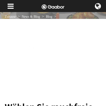
Zuhause
News & Blog
Blog
Wählen Sie rauchfreie Grill grills
Apr 01 , 2023
NACHRICHTEN