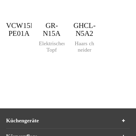
VCW15M-
GR-
GHCL-
PE01A
N15A
N5A2
Elektrischer
Haars ch
Topf
neider
Küchengeräte