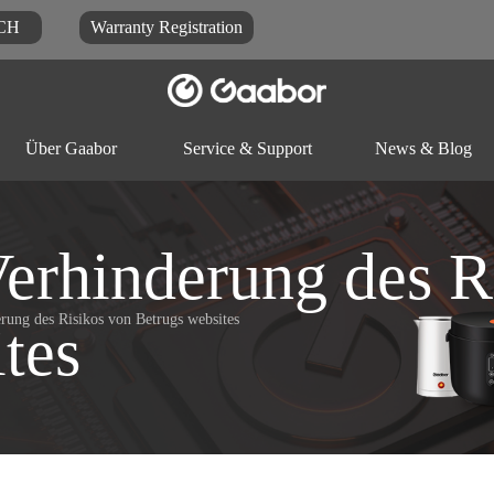
CH
Warranty Registration
Über Gaabor
Service & Support
News & Blog
Dokument herunter laden
Blog
FAQ
erhinderung des R
rung des Risikos von Betrugs websites
Reiskocher
Elektrischer Topf
Küchenma
tes