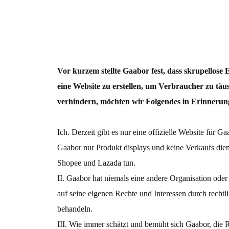
Haartrockner
Friseur prod
Reinigung
Vor kurzem stellte Gaabor fest, dass skrupellose
eine Website zu erstellen, um Verbraucher zu täu
verhindern, möchten wir Folgendes in Erinnerun
Staub milbe
Staubsauger
Staubsauger
Ich. Derzeit gibt es nur eine offizielle Website für Ga
Gaabor nur Produkt displays und keine Verkaufs dien
Shopee und Lazada tun.
Wohngeräte
II. Gaabor hat niemals eine andere Organisation oder
auf seine eigenen Rechte und Interessen durch rechtli
Lüfter
Kleider damp
behandeln.
III. Wie immer schätzt und bemüht sich Gaabor, die